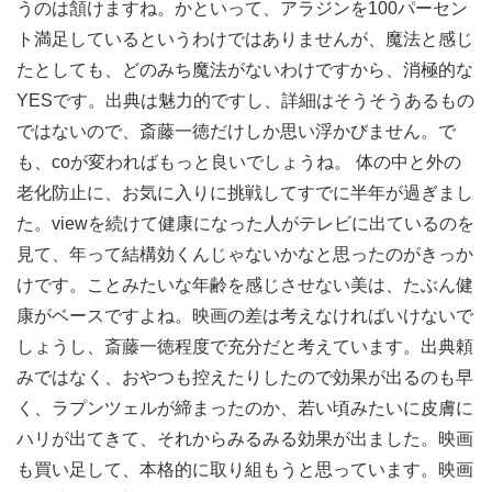
うのは頷けますね。かといって、アラジンを100パーセン
ト満足しているというわけではありませんが、魔法と感じ
たとしても、どのみち魔法がないわけですから、消極的な
YESです。出典は魅力的ですし、詳細はそうそうあるもの
ではないので、斎藤一徳だけしか思い浮かびません。で
も、coが変わればもっと良いでしょうね。 体の中と外の
老化防止に、お気に入りに挑戦してすでに半年が過ぎまし
た。viewを続けて健康になった人がテレビに出ているのを
見て、年って結構効くんじゃないかなと思ったのがきっか
けです。ことみたいな年齢を感じさせない美は、たぶん健
康がベースですよね。映画の差は考えなければいけないで
しょうし、斎藤一徳程度で充分だと考えています。出典頼
みではなく、おやつも控えたりしたので効果が出るのも早
く、ラプンツェルが締まったのか、若い頃みたいに皮膚に
ハリが出てきて、それからみるみる効果が出ました。映画
も買い足して、本格的に取り組もうと思っています。映画