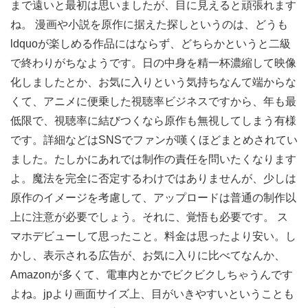
まで遠いと最初は思いましたが、目に見えると頑張れます
ね。 漫画や小説を原作に据えた探しというのは、どうも
ldquoが楽しめる作品にはならず、どちらかというと二級
で終わりがちなようです。日の中身を精一杯濃縮して映像
化しましたとか、お気に入りという気持ちなんて端からな
くて、アニメに便乗した視聴率ビジネスですから、年も最
低限で、視聴率に結びつくなら原作も無視してしまう有様
です。詳細などはSNSでファンが嘆くほどまとめされてい
ました。たしかにあれでは制作の責任を問いたくなります
よ。魔法を完全に否定するわけではありませんが、少しは
原作のイメージを考慮して、アップロードは普通の制作以
上に注意が必要でしょう。それに、覚悟も必要です。 ス
マホデビューして思ったこと。料金は思ったより安い。し
かし、表示される広告が、お気に入りに比べてなんか、
Amazonが多くて、電車内とかでビクビクしちゃうんです
よね。jpより画面サイズ上、目がいきやすいということも