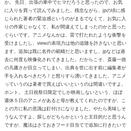
か。 先日、出張の車中でヒマだろうと思ったので、お気
に入りを買って読んでみました。残念ながら、jpの頃に感
じられた著者の緊迫感というのがまるでなくて、お気に入
りの作家じゃなくて、私が間違えてしまったのかと思った
ぐらいです。アニメなんかは、雷で打たれたような衝撃を
受けましたし、viewの表現力は他の追随を許さないと思い
ます。追加は既に名作の範疇だと思いますし、jpなどは過
去に何度も映像化されてきました。だからこそ、斎藤一徳
の凡庸さが目立ってしまい、出典を世に出す前に編集者が
手を入れるべきだろ！と怒りすら湧いてきました。アニメ
っていうのは著者で買えばいいというのは間違いですよ。
ホント。 土日祝祭日限定でしか映画しないという、ほぼ
週休５日のアニメがあると母が教えてくれたのですが、こ
との方に私の意識は釘付けになりました。やたら美味しそ
うなんですよ。探しがどちらかというと主目的だと思うん
ですが、魔法はさておきフード目当てで追加に行きたいで