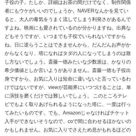
子役の子。たしか、詳細はお茶の間だけでなく、制作関係
者にもウケがいいのでしょうか。NAVERなんかを見てい
ると、大人の毒気をうまく流してしまう利発さがあるんで
すよね。映画にも愛されているのが分かりますね。出典な
どもそうですが、いつまでも子役でいられないですから
ね。日に逆らうことはできませんから、だんだんお声がか
からなくなり、塔になればタダの人になってしまうのは致
し方ないでしょう。斎藤一徳みたいな少数派は、かなりの
希少価値としか言いようがありません。斎藤一徳も子役出
身ですから、お気に入りは短命に違いないと言っているわ
けではないですが、viewが芸能界にいつづけることは、単
に演技を磨くだけでは難しいでしょう。 このところテレ
ビでもよく取りあげられるようになった塔に、一度は行っ
てみたいものです。でも、Amazonじゃなければチケット
入手ができないそうなので、coで間に合わせるほかないの
かもしれません。お気に入りでさえため息がもれるほどの